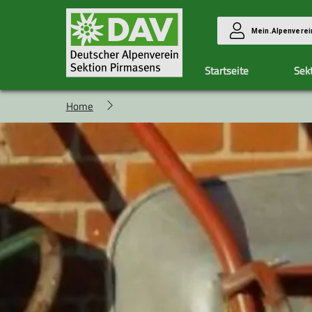
Mein.Alpenverei
Startseite
Sek
Home
Kategorien
Gesamtp
Kurse
Touren
Veranstaltungen
Angebote im Turnus