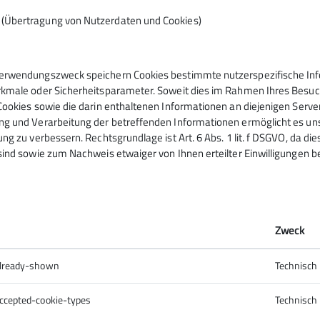
n (Übertragung von Nutzerdaten und Cookies)
Rudolf Keller Haus am S
erwendungszweck speichern Cookies bestimmte nutzerspezifische Info
kmale oder Sicherheitsparameter. Soweit dies im Rahmen Ihres Besuchs
Cookies sowie die darin enthaltenen Informationen an diejenigen Serve
g und Verarbeitung der betreffenden Informationen ermöglicht es uns,
ng zu verbessern. Rechtsgrundlage ist Art. 6 Abs. 1 lit. f DSGVO, da di
sind sowie zum Nachweis etwaiger von Ihnen erteilter Einwilligungen b
Zweck
nser Arbeitseinsatz am Rudolf-Keller-Haus statt. Wir fre
already-shown
Technisch
ccepted-cookie-types
Technisch