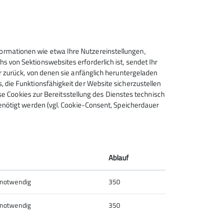
amstag, den
rmationen wie etwa Ihre Nutzereinstellungen,
 von Sektionswebsites erforderlich ist, sendet Ihr
r zurück, von denen sie anfänglich heruntergeladen
 die Funktionsfähigkeit der Website sicherzustellen
ese Cookies zur Bereitsstellung des Dienstes technisch
enötigt werden (vgl. Cookie-Consent, Speicherdauer
Ablauf
uen uns über jede helfende Hand!
 notwendig
350
 notwendig
350