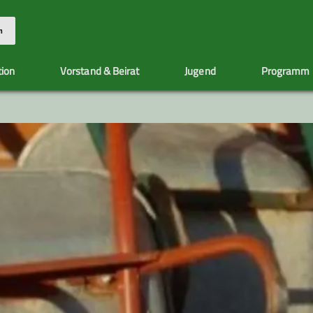
n
tion
Vorstand & Beirat
Jugend
Programm
rogramm
Mitgliederstammtisch
Teilnahmebedingungen