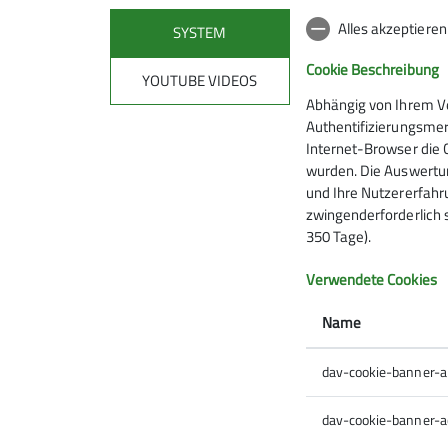
Alles akzeptiere
SYSTEM
Arbeitseinsatz am 
Cookie Beschreibung
YOUTUBE VIDEOS
Abhängig von Ihrem V
13.06.2026
Authentifizierungsmer
Internet-Browser die 
wurden. Die Auswertun
und Ihre Nutzererfahru
zwingenderforderlich 
07.06.2026
350 Tage).
News
Verwendete Cookies
Name
Am Samstag, den 13.06.2026 findet um 9 Uhr u
Vorbeikommen und anpacken!
dav-cookie-banner-
dav-cookie-banner-a