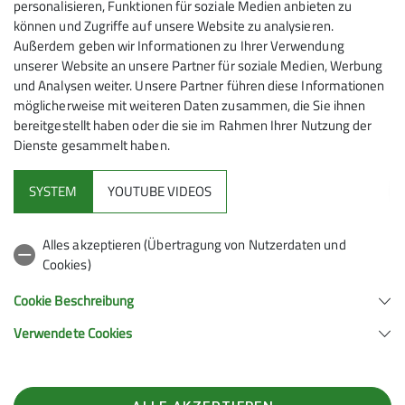
30. Juli, kein Stammtisch da Urlaubszeit
personalisieren, Funktionen für soziale Medien anbieten zu
können und Zugriffe auf unsere Website zu analysieren.
27. August,
Außerdem geben wir Informationen zu Ihrer Verwendung
unserer Website an unsere Partner für soziale Medien, Werbung
24. September
und Analysen weiter. Unsere Partner führen diese Informationen
möglicherweise mit weiteren Daten zusammen, die Sie ihnen
29. Oktober
bereitgestellt haben oder die sie im Rahmen Ihrer Nutzung der
Dienste gesammelt haben.
26. November
SYSTEM
YOUTUBE VIDEOS
Alles akzeptieren (Übertragung von Nutzerdaten und
Cookies)
Sektion
Cookie Beschreibung
Programm
Verwendete Cookies
Sektion Pirmasens des Deutschen Alpenvereins e.V.